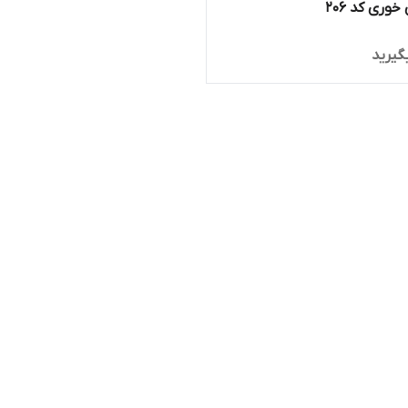
وری کد 206
گیرید