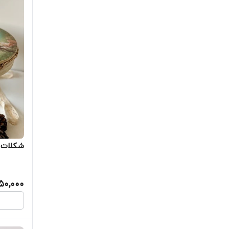
شکلات خو
950,000