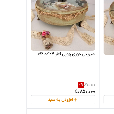
شیرینی خوری چوبی قطر ۲۴ کد 062
2
%
870,000
850,000
افزودن به سبد