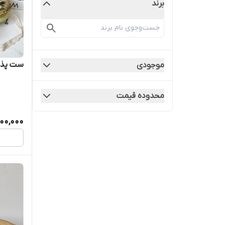
برند
ست پذیر
موجودی
محدوده قیمت
00,000