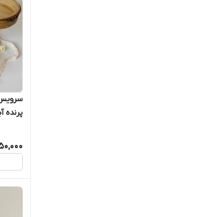
سرویس 
پرنده آ
50,000