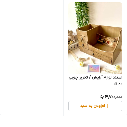
استند لوازم آرایش / تحریر چوبی
کد 191
3,700,000
افزودن به سبد