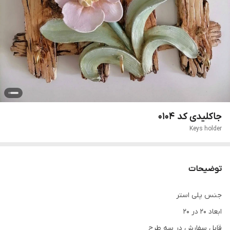
جاکلیدی کد 0104
Keys holder
توضیحات
جنس پلی استر
ابعاد 20 در 20
قابل سفارش در سه طرح