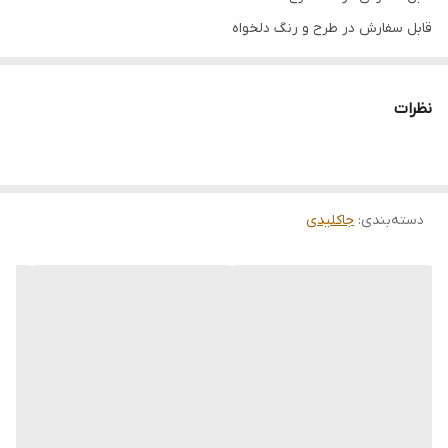
قابل سفارش در طرح و رنگ دلخواه
دوست عزیز چون کارها سفاشی ساخته میشوند و قرار هست یک
کار فوق العاده تمیز ، زیبا و باکیفیت خدمتتان ارائه شود لطفا بازه
نظرات
زمانی 7 تا 14 روز کاری را برای ارسال در نظر بگیرید
.
دسته‌بندی
:
جاکلیدی