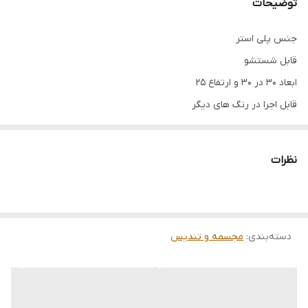
توضیحات
جنس پلی استر
قابل شستشو
ابعاد 30 در 30 و ارتفاع 25
قابل اجرا در رنگ های دیگر
دوست عزیز چون کارها سفاشی ساخته میشوند و قرار هست یک
کار فوق العاده تمیز ، زیبا و باکیفیت خدمتتان ارائه شود لطفا بازه
نظرات
زمانی 7 تا 14 روز کاری را برای ارسال در نظر بگیرید
.
دسته‌بندی
:
مجسمه و تندیس