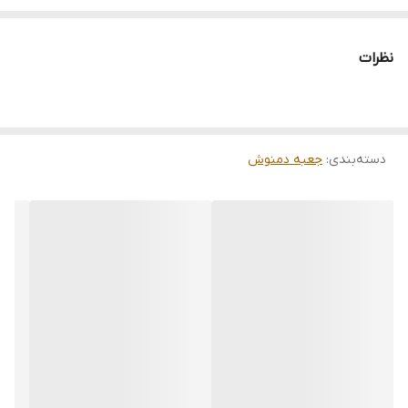
قابل سفارش در طرح رنگ دلخواه
دوست عزیز چون کارها سفاشی ساخته میشوند و قرار هست یک
نظرات
کار فوق العاده تمیز ، زیبا و باکیفیت خدمتتان ارائه شود لطفا بازه
زمانی 5 تا 15روز کاری را نسبت به نوع سفارش برای ارسال در نظر
بگیرید
.
دسته‌بندی
:
جعبه دمنوش