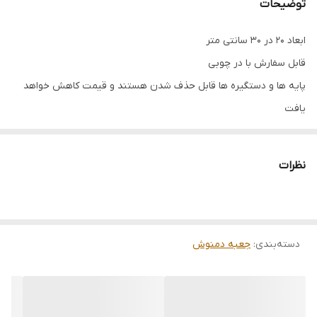
توضیحات
ابعاد 20 در 30 سانتی متر
قابل سفارش با در چوبی
پایه ها و دستگیره ها قابل حذف شدن هستند و قیمت کاهش خواهد
یافت
قابل سفارش در طرح و رنگ دلخواه
دوست عزیز چون کارها سفاشی ساخته میشوند و قرار هست یک
نظرات
کار فوق العاده تمیز ، زیبا و باکیفیت خدمتتان ارائه شود لطفا بازه
زمانی 5 تا 15روز کاری را نسبت به نوع سفارش برای ارسال در نظر
بگیرید
.
دسته‌بندی
:
جعبه دمنوش