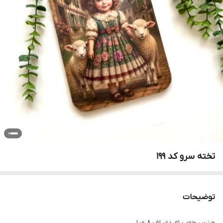
تخته سرو کد 199
توضیحات
جنس چوب ام دی اف 8 میل