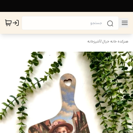
هنرکده خانه خیال
/
آشپزخانه