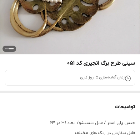
سینی طرح برگ انجیری کد 051
زمان آماده‌سازی
15
روز کاری
توضیحات
جنس پلی استر / قابل شستشو/ ابعاد 39 در 23
قابل سفارش در رنگ های مختلف