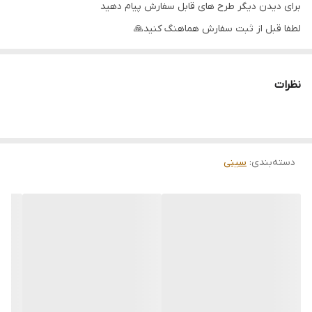
برای دیدن دیگر طرح های قابل سفارش پیام دهید
لطفا قبل از ثبت سفارش هماهنگ کنید🙏
دوست عزیز چون کارها سفاشی ساخته میشوند و قرار هست یک
کار فوق العاده تمیز ، زیبا و باکیفیت خدمتتان ارائه شود لطفا بازه
نظرات
زمانی 5 تا 15روز کاری را نسبت به نوع سفارش برای ارسال در نظر
بگیرید
.
دسته‌بندی
:
سینی