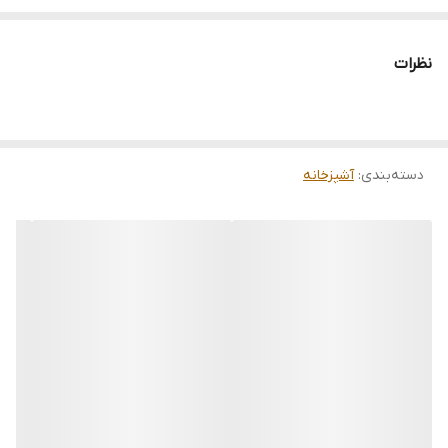
دوست عزیز چون کارها سفاشی ساخته میشوند و قرار هست یک
کار فوق العاده تمیز ، زیبا و باکیفیت خدمتتان ارائه شود لطفا بازه
نظرات
زمانی 5 تا 15روز کاری را نسبت به نوع سفارش برای ارسال در نظر
بگیرید
.
دسته‌بندی
:
آشپزخانه