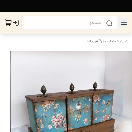
هنرکده خانه خیال
/
آشپزخانه