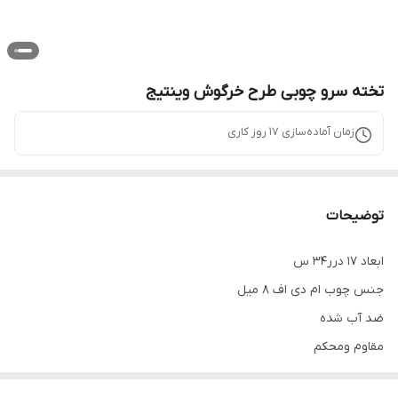
تخته سرو چوبی طرح خرگوش وینتیج
زمان آماده‌سازی
17
روز کاری
توضیحات
ابعاد ۱۷ درر۳۴ س
جنس چوب ام دی اف ۸ میل
ضد آب شده
مقاوم ومحکم
طرح و‌رنگ‌ثابت