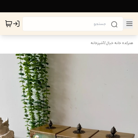
هنرکده خانه خیال
/
آشپزخانه