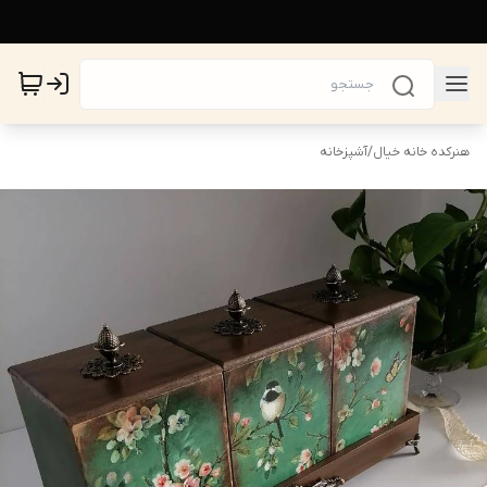
هنرکده خانه خیال
/
آشپزخانه