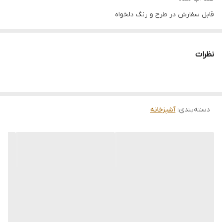
قابل سفارش در طرح و رنگ دلخواه
ابعاد هر بانکه 12 در 12 و ارتفاع 16
دوست عزیز چون کارها سفاشی ساخته میشوند و قرار هست یک
نظرات
کار فوق العاده تمیز ، زیبا و باکیفیت خدمتتان ارائه شود لطفا بازه
زمانی 7 تا 14 روز کاری را برای ارسال در نظر بگیرید
.
دسته‌بندی
:
آشپزخانه