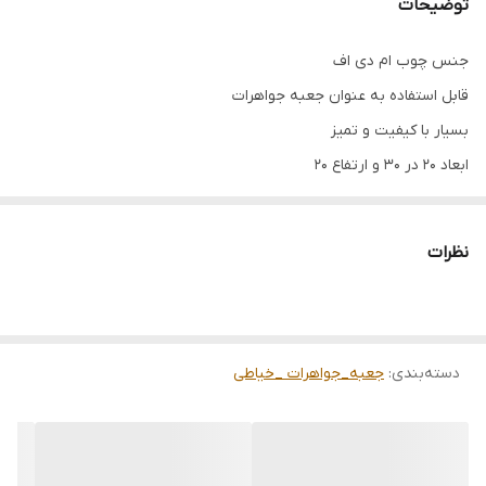
توضیحات
جنس چوب ام دی اف
قابل استفاده به عنوان جعبه جواهرات
بسیار با کیفیت و تمیز
ابعاد 20 در 30 و ارتفاع 20
قابل سفارش در طرح و رنگ دلخواه
کاملا ضد آب شده و با دستمال مرطوب به راحتی تمیز مسشه
نظرات
دوست عزیز چون کارها سفاشی ساخته میشوند و قرار هست یک
کار فوق العاده تمیز ، زیبا و باکیفیت خدمتتان ارائه شود لطفا بازه
زمانی 7 تا 14 روز کاری را برای ارسال در نظر بگیرید
.
دسته‌بندی
:
جعبه_جواهرات _خیاطی