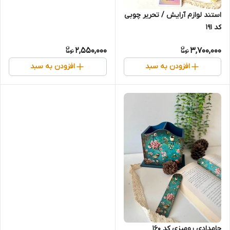
استند لوازم آرایش / تحریر چوبی
کد 191
2,550,000
3,700,000
افزودن به سبد
افزودن به سبد
جامدادی رومیزی کد 160