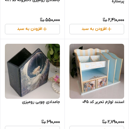
جامدادی رومیزی دخترونه کد 089
پرستاره
550,000
2,410,000
افزودن به سبد
افزودن به سبد
استند لوازم تحریر کد 045
جامدادی چوبی رومیزی
690,000
2,790,000