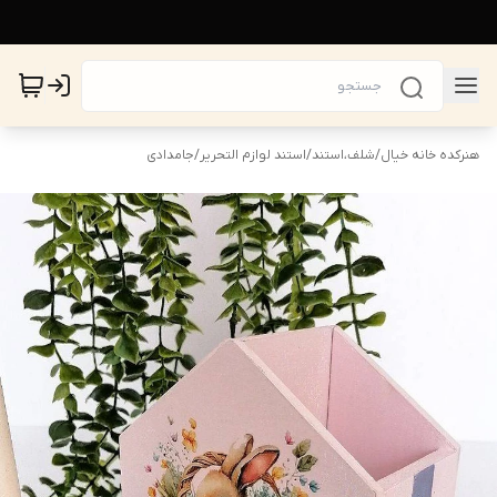
هنرکده خانه خیال
/
شلف،استند
/
استند لوازم التحریر
/
جامدادی