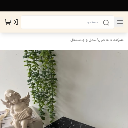
هنرکده خانه خیال
/
سطل و جادستمال