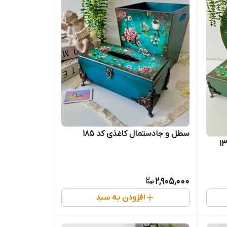
سطل و جادستمال کاغذی کد 185
2,905,000
افزودن به سبد