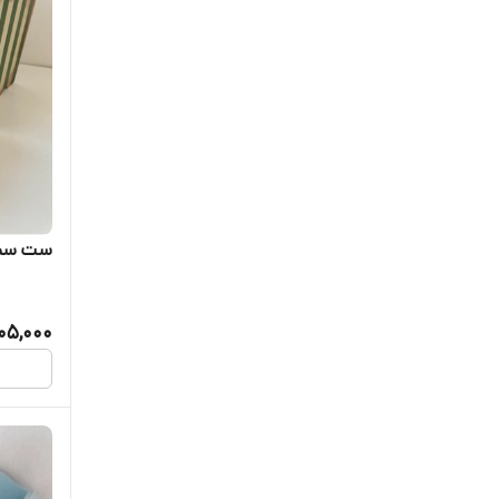
ست سطل 
05,000