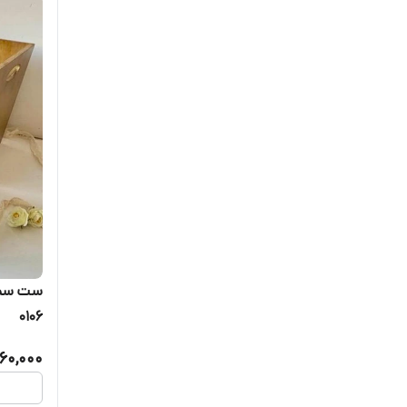
ست سطل
0106
460,000