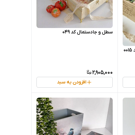
سطل و جادستمال کد 049
0
2,905,000
افزودن به سبد