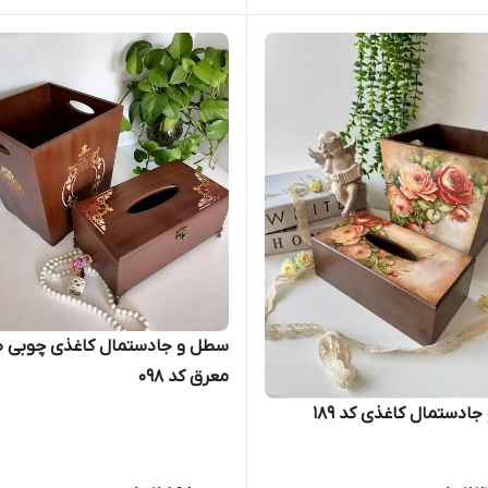
سطل و جادستمال کاغذی چوبی ط
معرق کد 098
ادستمال کاغذی کد 189