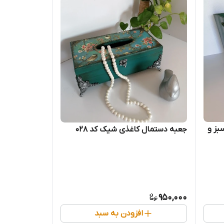
بز و
جعبه دستمال کاغذی شیک کد 028
950,000
افزودن به سبد