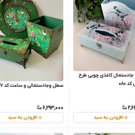
جادستمال کاغذی چوبی طرح
د 080
سطل و‌جادستمالی و‌ ساعت کد ۱۳۷
6,293,000
2,6
افزودن به سبد
افزودن به سبد