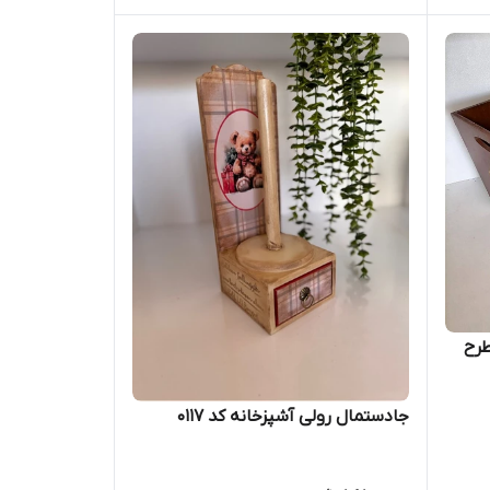
رح
جادستمال رولی آشپزخانه کد 0117