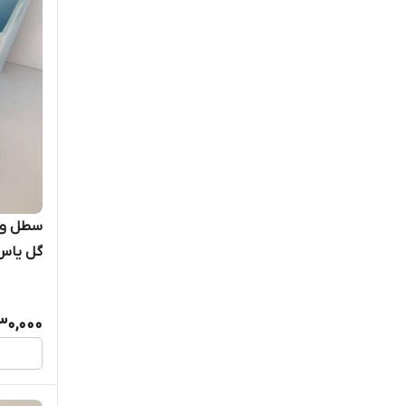
سطل و 
گل یاس ک
30,000