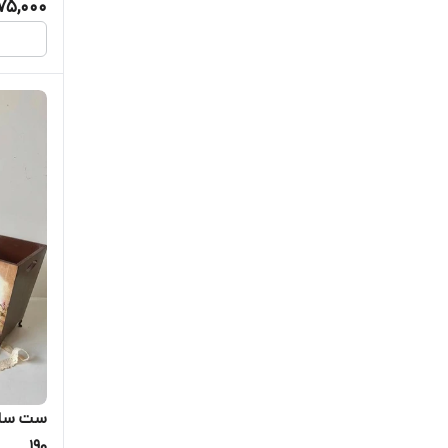
275,000
ست ساع
190