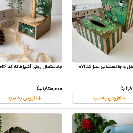
و جادستمالی سبز کد 071
جادستمال رولی آشپزخانه کد 0116
1,850,000
2,8
افزودن به سبد
افزودن به سبد