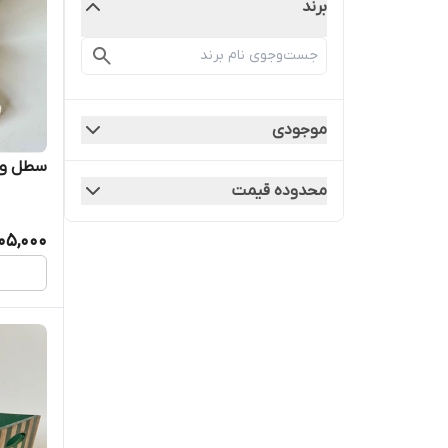
برند
موجودی
سطل و ج
محدوده قیمت
905,000