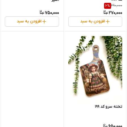
290,000
6
%
750,000
270,000
افزودن به سبد
افزودن به سبد
تخته سرو کد 199
650,000