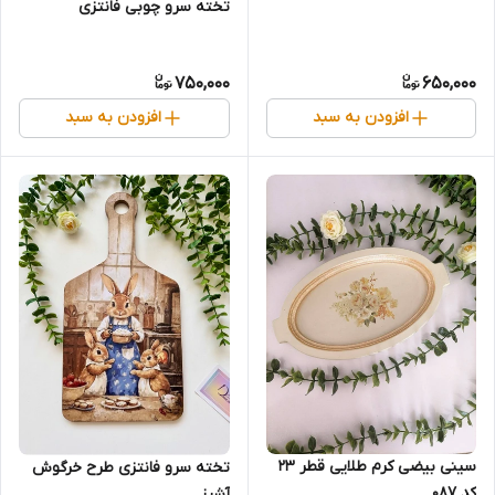
تخته سرو چوبی فانتزی
750,000
650,000
افزودن به سبد
افزودن به سبد
سینی بیضی کرم طلایی قطر 23
تخته سرو فانتزی طرح خرگوش
کد 087
آشپز