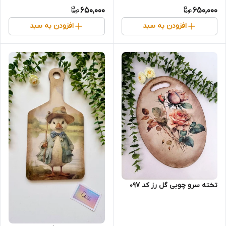
650,000
650,000
افزودن به سبد
افزودن به سبد
تخته سرو چوبی گل رز کد 097