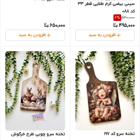
سینی بیضی کرم طلایی قطر ۳۳
کد 088
530,000
6
%
650,000
495,000
افزودن به سبد
افزودن به سبد
تخته سرو کد 197
تخته سرو چوبی طرح خرگوش